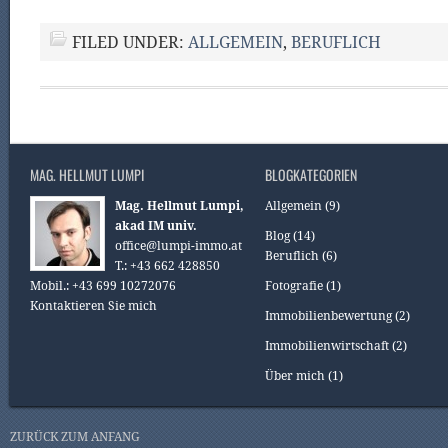
FILED UNDER:
ALLGEMEIN
,
BERUFLICH
MAG. HELLMUT LUMPI
BLOGKATEGORIEN
Mag. Hellmut Lumpi,
Allgemein
(9)
akad IM univ.
Blog
(14)
office@lumpi-immo.at
Beruflich
(6)
T.: +43 662 428850
Mobil.: +43 699 10272076
Fotografie
(1)
Kontaktieren Sie mich
Immobilienbewertung
(2)
Immobilienwirtschaft
(2)
Über mich
(1)
ZURÜCK ZUM ANFANG