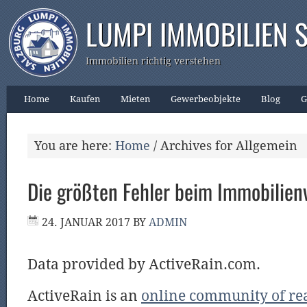
LUMPI IMMOBILIEN 
Immobilien richtig verstehen
Home
Kaufen
Mieten
Gewerbeobjekte
Blog
G
You are here:
Home
/
Archives for Allgemein
Die größten Fehler beim Immobilien
24. JANUAR 2017
BY
ADMIN
Data provided by ActiveRain.com.
ActiveRain is an
online community of rea