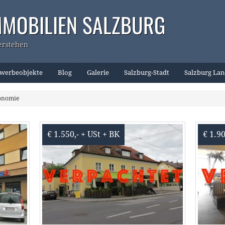
MMOBILIEN SALZBURG
erstehen
werbeobjekte
Blog
Galerie
Salzburg-Stadt
Salzburg La
ronomie
€ 1.550,- + USt + BK
€ 1.90