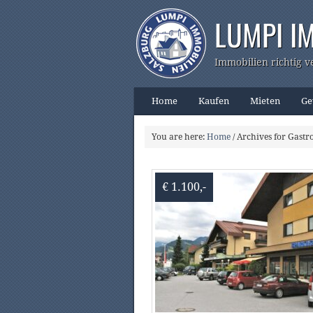
LUMPI I
Immobilien richtig v
Home
Kaufen
Mieten
Ge
You are here:
Home
/
Archives for Gast
€ 1.100,-