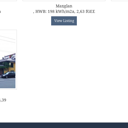
Maxglan
a
, HWB: 198 kWh/m2a, 2,63 fGEE
View Listing
3,39