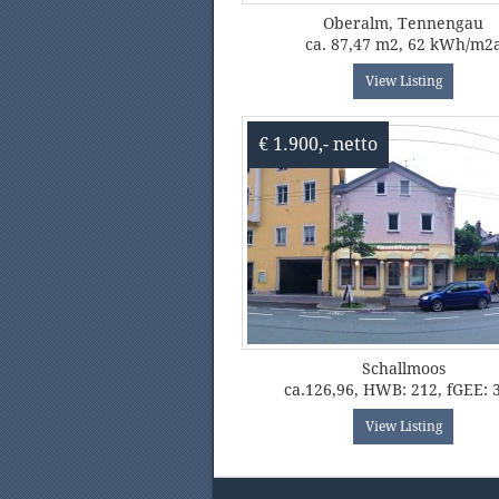
Oberalm, Tennengau
ca. 87,47 m2, 62 kWh/m2
View Listing
€ 1.900,- netto
Schallmoos
ca.126,96, HWB: 212, fGEE: 
View Listing