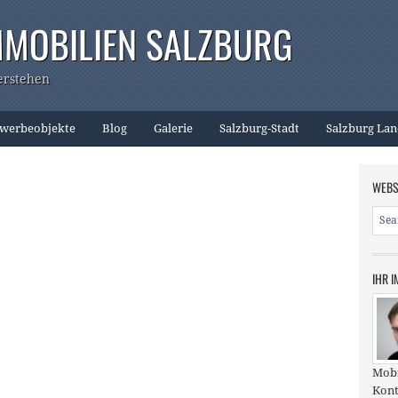
MMOBILIEN SALZBURG
erstehen
werbeobjekte
Blog
Galerie
Salzburg-Stadt
Salzburg La
WEBS
IHR 
Mobi
Kont