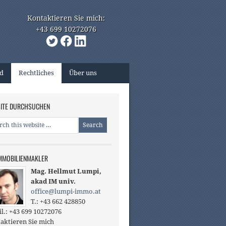
Kontaktieren Sie mich:
+43 699 10272076
nd
Rechtliches
Über uns
ITE DURCHSUCHEN
IMMOBILIENMAKLER
Mag. Hellmut Lumpi,
akad IM univ.
office@lumpi-immo.at
T.: +43 662 428850
l.: +43 699 10272076
aktieren Sie mich