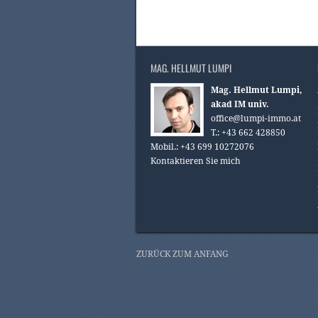
MAG. HELLMUT LUMPI
Mag. Hellmut Lumpi,
akad IM univ.
office@lumpi-immo.at
T.: +43 662 428850
Mobil.: +43 699 10272076
Kontaktieren Sie mich
ZURÜCK ZUM ANFANG