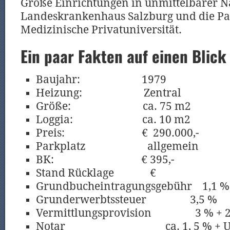
Große Einrichtungen in unmittelbarer N
Landeskrankenhaus Salzburg und die Pa
Medizinische Privatuniversität.
Ein paar Fakten auf einen Blick
Baujahr:
1979
Heizung:
Zentral
Größe:
ca. 75 m2
Loggia:
ca. 10 m2
Preis:
€
290.000,-
Parkplatz
allgemein
BK:
€ 395,-
Stand Rücklage
€
Grundbucheintragungsgebühr
1,1 %
Grunderwerbtssteuer
3,5 %
Vermittlungsprovision
3 % + 
Notar
ca. 1, 5 % + 